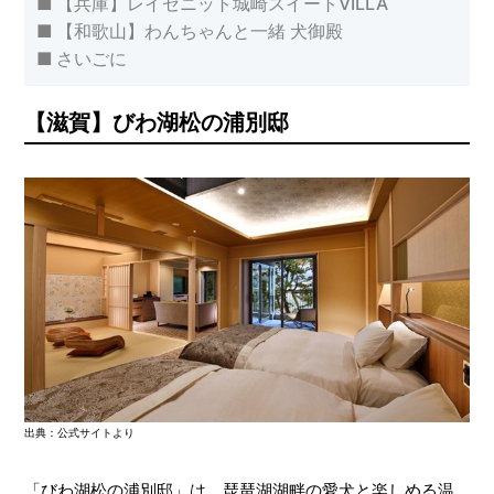
【兵庫】レイセニット城崎スイートVILLA
【和歌山】わんちゃんと一緒 犬御殿
さいごに
【滋賀】びわ湖松の浦別邸
出典：公式サイトより
「びわ湖松の浦別邸」は、琵琶湖湖畔の愛犬と楽しめる温