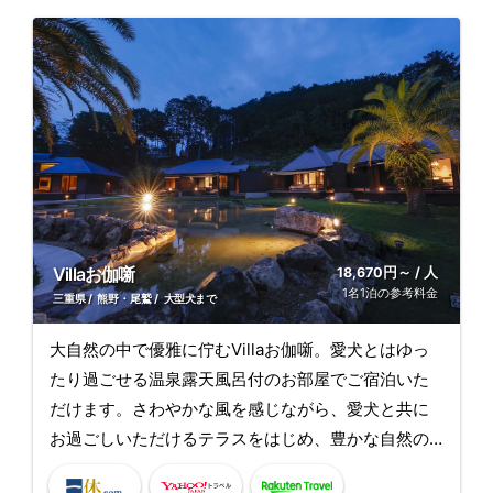
Villaお伽噺
18,670円～ / 人
1名1泊の参考料金
三重県
熊野・尾鷲
大型犬まで
大自然の中で優雅に佇むVillaお伽噺。愛犬とはゆっ
たり過ごせる温泉露天風呂付のお部屋でご宿泊いた
だけます。さわやかな風を感じながら、愛犬と共に
お過ごしいただけるテラスをはじめ、豊かな自然の
中でのびのび森林浴をしながら、飼い主様も愛犬も