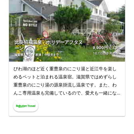
比良招福温泉 ホリデーアフタヌ
ーン
9,900円～ / 人
1名1泊の参考料金
滋賀県
大津・草津
中型犬まで
びわ湖のほど近く重曹泉のにごり湯と近江牛を楽し
めるペットと泊まれる温泉宿。滋賀県ではめずらし
重曹泉のにごり湯の源泉掛流し温泉です。また、わ
んこ専用温泉も完備しているので、愛犬も一緒にな
ってお寛ぎいただけます。施設前には広大なドッグ
ランが広がっており、天然芝のドッグランは良く整
備されているのでワンちゃんも思う存分楽しめま
す。