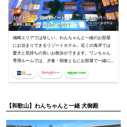
レイセニット城崎スイート
9,405円～ / 人
1名1泊の参考料金
兵庫県
豊岡・城崎・山陰海岸
大型犬まで
城崎エリアでは珍しい、わんちゃんと一緒のお部屋
にお泊まりできるリゾートホテル。近くの海岸では
愛犬と気持ちの良いお散歩ができます。ワンちゃん
専用ルームでは、夕食・朝食ともにお部屋で一緒に
いただけるので、さみしがり屋のワンちゃんも安心
です。専用ドッグランがあり愛犬用のアメニティも
充実しているので、ぜひ愛犬と楽しい城崎旅行をご
満喫ください。
【和歌山】わんちゃんと一緒 犬御殿