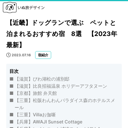
【近畿】ドッグランで選ぶ ペットと
泊まれるおすすめ宿 8選 【2023年
最新】
2023.07.16
宿紹介
目次
【滋賀】びわ湖松の浦別邸
【滋賀】比良招福温泉 ホリデーアフタヌーン
【京都】旅館 弁天館
【三重】松阪わんわんパラダイス森のホテルスメ
ール
【三重】Villaお伽噺
【兵庫】AWAJI Sunset Cottage