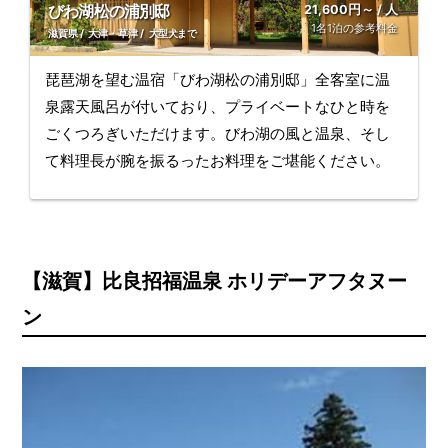
びわ湖松の浦別邸
21,600円～ / 人
1名1泊の参考料金
滋賀県
大津・草津
大型犬まで
琵琶湖を望む温宿「びわ湖松の浦別邸」全客室に温
泉露天風呂が付いており、プライベートなひと時を
ごくつろぎいただけます。びわ湖の風と温泉、そし
て料理長が腕を振るったお料理をご堪能ください。
【滋賀】比良招福温泉 ホリデーアフタヌー
ン