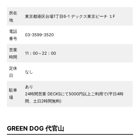
所在
東京都港区台場1丁目6-1 デックス東京ビーチ １F
地
電話
03-3599-3520
番号
営業
11：00～22：00
時間
定休
なし
日
あり
駐車
24時間営業 DECKSにて5000円以上ご利用で(平日4時
場
間、土日2時間無料)
GREEN DOG 代官山