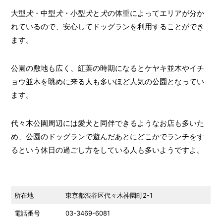
大型
犬
・中型
犬
・小型
犬
と
犬
の体重によってエリアが分か
れているので、安心してドッグランを利用することができ
ます。
公園の敷地も広く、紅葉の時期になるとケヤキ並木やイチ
ョウ並木を眺めに来る人も多いほど人気の公園となってい
ます。
代々木公園周辺には愛犬と同伴できるようなお店も多いた
め、公園のドッグランで遊んだあとにどこかでランチをす
るという休日の過ごし方をしている人も多いようですよ。
所在地
東京都渋谷区代々木神園町2-1
電話番号
03-3469-6081