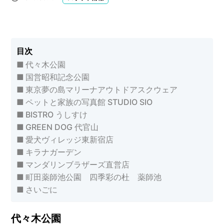
目次
代々木公園
国営昭和記念公園
東京夢の島マリーナアウトドアスクウェア
ペットと家族の写真館 STUDIO SIO
BISTRO うしすけ
GREEN DOG 代官山
愛犬ヴィレッジ東新宿店
キラナガーデン
マンダリンブラザーズ直営店
町田薬師池公園 四季彩の杜 薬師池
さいごに
代々木公園