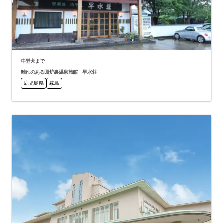
中型犬まで
離れのある囲炉裏温泉旅館 早水荘
鹿児島県
霧島