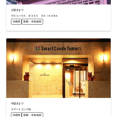
大型犬まで
ゲストハウス ＢＡＳＥ ＯＫＩＮＡＷＡ
沖縄県
那覇・本島南部
中型犬まで
スマートコンド泊
沖縄県
那覇・本島南部