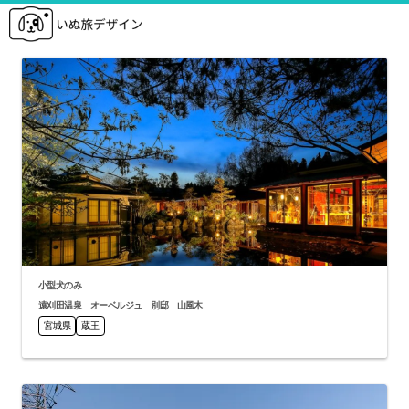
小型犬のみ
遠刈田温泉 オーベルジュ 別邸 山風木
宮城県
蔵王