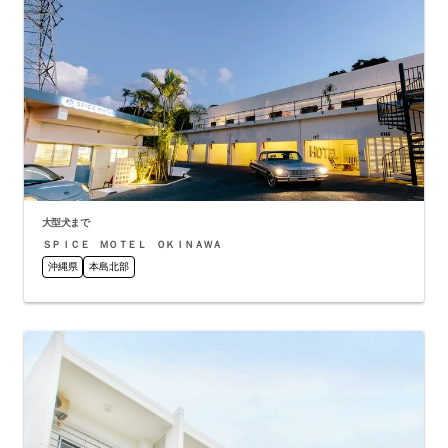
大型犬まで
ＳＰＩＣＥ ＭＯＴＥＬ ＯＫＩＮＡＷＡ
沖縄県
本島北部