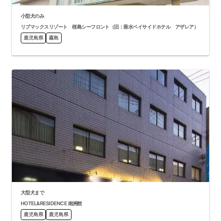
小型犬のみ
リブマックスリゾート 桜島シーフロント（旧：垂水ベイサイドホテル アザレア）
鹿児島県
霧島
大型犬まで
HOTEL&RESIDENCE 南洲館
鹿児島県
鹿児島県