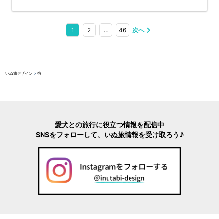
投
1
2
…
46
次へ
稿
いぬ旅デザイン
>
宿
の
ペ
ー
愛犬との旅行に役立つ情報を配信中
SNSをフォローして、いぬ旅情報を受け取ろう♪
ジ
送
り