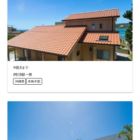
中型犬まで
伊計別邸 一燈
沖縄県
本島中部