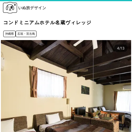
コンドミニアムホテル名蔵ヴィレッジ
沖縄県
石垣・宮古島
4
/
13