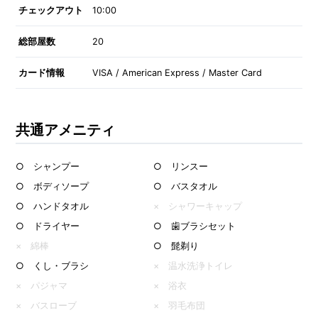
チェックアウト
10:00
総部屋数
20
カード情報
VISA / American Express / Master Card
共通アメニティ
○ シャンプー
○ リンスー
○ ボディソープ
○ バスタオル
○ ハンドタオル
× シャワーキャップ
○ ドライヤー
○ 歯ブラシセット
× 綿棒
○ 髭剃り
○ くし・ブラシ
× 温水洗浄トイレ
× パジャマ
× 浴衣
× バスローブ
× 羽毛布団