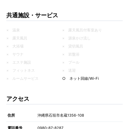
共通施設・サービス
× 温泉
× 露天風呂付客室あり
× 露天風呂
× 源泉かけ流し
× 大浴場
× 貸切風呂
× サウナ
× 岩盤浴
× エステ施設
× プール
× フィットネス
× 送迎
× ルームサービス
○ ネット回線/Wi-Fi
アクセス
住所
沖縄県石垣市名蔵1356-108
電話番号
0980-87-8287