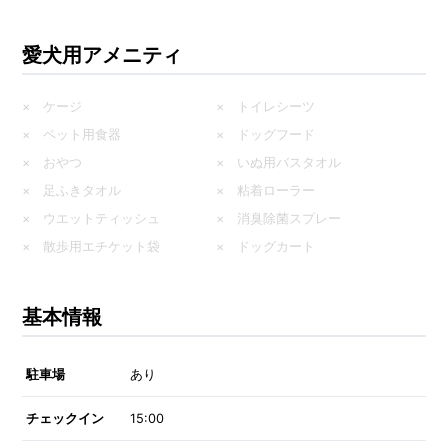
愛犬用アメニティ
× ケージ
× トイレシーツ
× ペット用食器
× ドッグフード
× おやつ
× いぬ用バスタオル
× 足ふきタオル
× 粘着ローラー
× ウエットティッシュ
× 消臭除菌スプレー
× 散歩用エチケット袋
× ドッグカート
基本情報
駐車場
あり
チェックイン
15:00