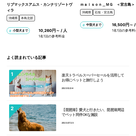
リブマックスアムス・カンナリゾートヴ
ｍａｉｓｏｎ＿ＭＧ ＜宮古島＞
ィラ
沖縄県
石垣・宮古島
沖縄県
本島北部
16,500円～ /
中型犬まで
10,260円～ / 人
1名1泊の参考料
小型犬まで
1名1泊の参考料金
よく読まれている記事
楽天トラベルスーパーセールを活用して
お得にペットと旅行しよう
2023.12.04
【琵琶湖】愛犬と行きたい、琵琶湖周辺
でペット同伴OKな施設
2023.07.23