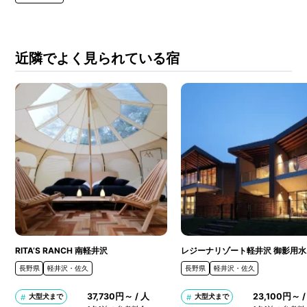
近隣でよく見られている宿
RITA’S RANCH 南軽井沢
レジーナリゾート軽井沢 御影用水
長野県
軽井沢・佐久
長野県
軽井沢・佐久
37,730円～ / 人
23,100円～ /
大型犬まで
大型犬まで