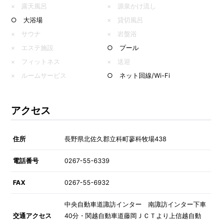
× 露天風呂
× 源泉かけ流し
○ 大浴場
× 貸切風呂
× サウナ
× 岩盤浴
× エステ施設
○ プール
× フィットネス
× 送迎
× ルームサービス
○ ネット回線/Wi-Fi
アクセス
住所
長野県北佐久郡立科町蓼科牧場438
電話番号
0267-55-6339
FAX
0267-55-6932
中央自動車道諏訪インター 南諏訪インター下車
交通アクセス
40分・関越自動車道藤岡ＪＣＴより上信越自動