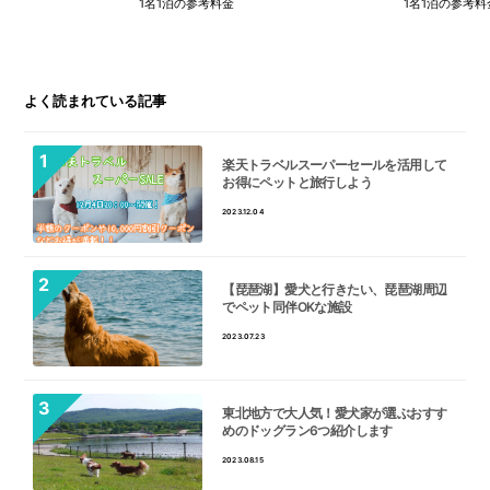
1名1泊の参考料金
1名1泊の参考料
よく読まれている記事
楽天トラベルスーパーセールを活用して
お得にペットと旅行しよう
2023.12.04
【琵琶湖】愛犬と行きたい、琵琶湖周辺
でペット同伴OKな施設
2023.07.23
東北地方で大人気！愛犬家が選ぶおすす
めのドッグラン6つ紹介します
2023.08.15