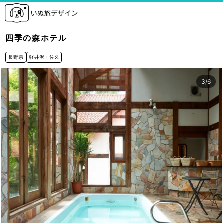
四季の森ホテル
長野県
軽井沢・佐久
3
/
6