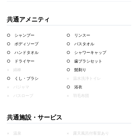
共通アメニティ
○ シャンプー
○ リンスー
○ ボディソープ
○ バスタオル
○ ハンドタオル
○ シャワーキャップ
○ ドライヤー
○ 歯ブラシセット
× 綿棒
○ 髭剃り
○ くし・ブラシ
× 温水洗浄トイレ
× パジャマ
○ 浴衣
× バスローブ
× 羽毛布団
共通施設・サービス
× 温泉
× 露天風呂付客室あり