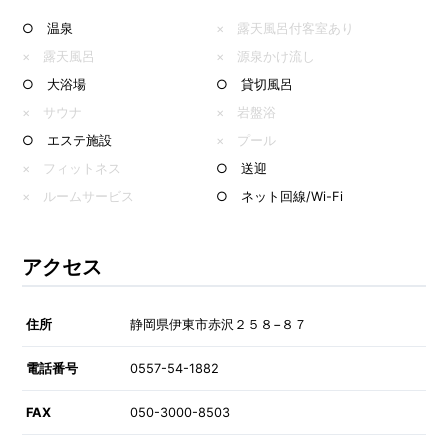
○ 温泉
× 露天風呂付客室あり
× 露天風呂
× 源泉かけ流し
○ 大浴場
○ 貸切風呂
× サウナ
× 岩盤浴
○ エステ施設
× プール
× フィットネス
○ 送迎
× ルームサービス
○ ネット回線/Wi-Fi
アクセス
住所
静岡県伊東市赤沢２５８−８７
電話番号
0557-54-1882
FAX
050-3000-8503