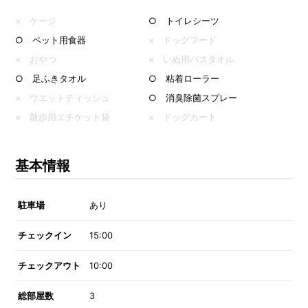
× ケージ
○ トイレシーツ
○ ペット用食器
× ドッグフード
× おやつ
× いぬ用バスタオル
○ 足ふきタオル
○ 粘着ローラー
× ウエットティッシュ
○ 消臭除菌スプレー
× 散歩用エチケット袋
× ドッグカート
基本情報
駐車場
あり
チェックイン
15:00
チェックアウト
10:00
総部屋数
3