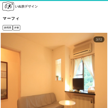
マーフィ
静岡県
伊東
3
/
12