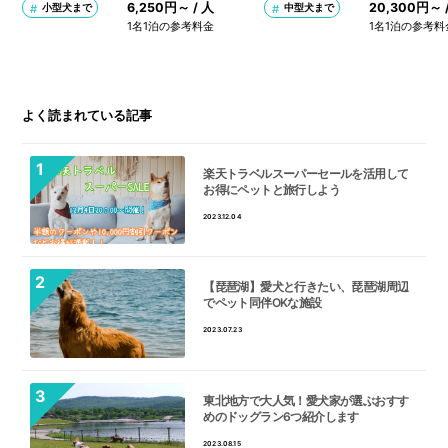
6,250円～ / 人
20,300円～ 
小型犬まで
中型犬まで
1名1泊の参考料金
1名1泊の参考料
よく読まれている記事
楽天トラベルスーパーセールを活用して
お得にペットと旅行しよう
2023.12.04
【琵琶湖】愛犬と行きたい、琵琶湖周辺
でペット同伴OKな施設
2023.07.23
東北地方で大人気！愛犬家が選ぶおすす
めのドッグラン6つ紹介します
2023.08.15