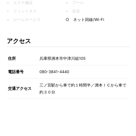
× エステ施設
× プール
× フィットネス
× 送迎
× ルームサービス
○ ネット回線/Wi-Fi
アクセス
住所
兵庫県洲本市中津川組105
電話番号
080-3841-4440
三ノ宮駅から車で約１時間半／洲本ＩＣから車で
交通アクセス
約３０分