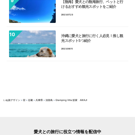
【熱海】愛犬との熱海旅行、ペットと行
けるおすすめ観光スポットをご紹介
2023.07.23
沖縄に愛犬と旅行に行く人必見！推し観
光スポット5つ紹介
2023.08.15
いぬ旅デザイン
>
宿
>
近畿
>
兵庫県
>
淡路島
>
Glamping Villa 鮫家 AWAJI
愛犬との旅行に役立つ情報を配信中