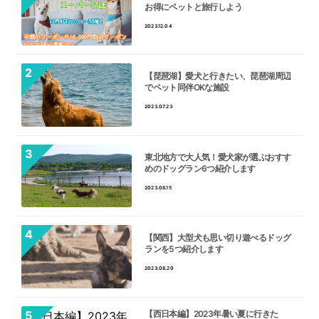
お得にペットと旅行しよう
2023.12.04
【琵琶湖】愛犬と行きたい、琵琶湖周辺
でペット同伴OKな施設
2023.07.23
東北地方で大人気！愛犬家が選ぶおすす
めのドッグラン6つ紹介します
2023.08.15
【関西】大型犬も思い切り遊べるドッグ
ランを5つ紹介します
2023.08.20
【西日本編】2023年暑い夏に行きた