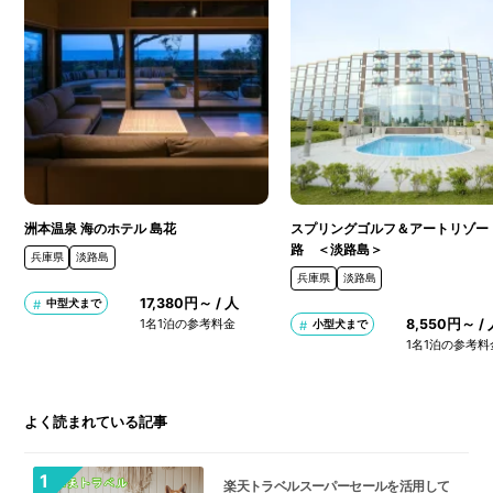
洲本温泉 海のホテル 島花
スプリングゴルフ＆アートリゾー
路 ＜淡路島＞
兵庫県
淡路島
兵庫県
淡路島
17,380円～ / 人
中型犬まで
1名1泊の参考料金
8,550円～ /
小型犬まで
1名1泊の参考料
よく読まれている記事
楽天トラベルスーパーセールを活用して