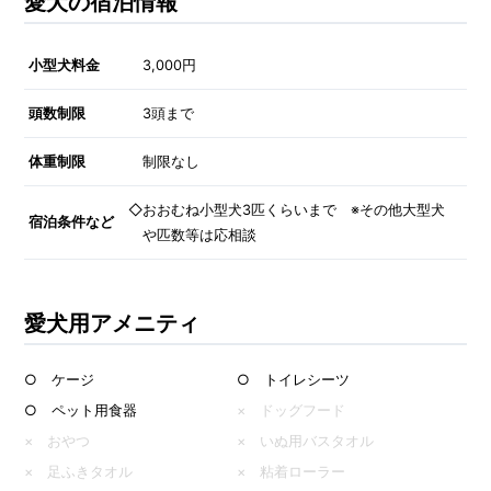
愛犬の宿泊情報
小型犬料金
3,000円
頭数制限
3頭まで
体重制限
制限なし
◇おおむね小型犬3匹くらいまで ※その他大型犬
宿泊条件など
や匹数等は応相談
愛犬用アメニティ
○ ケージ
○ トイレシーツ
○ ペット用食器
× ドッグフード
× おやつ
× いぬ用バスタオル
× 足ふきタオル
× 粘着ローラー