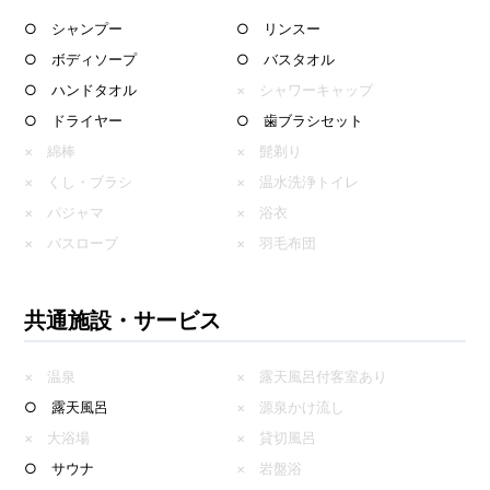
○ シャンプー
○ リンスー
○ ボディソープ
○ バスタオル
○ ハンドタオル
× シャワーキャップ
○ ドライヤー
○ 歯ブラシセット
× 綿棒
× 髭剃り
× くし・ブラシ
× 温水洗浄トイレ
× パジャマ
× 浴衣
× バスローブ
× 羽毛布団
共通施設・サービス
× 温泉
× 露天風呂付客室あり
○ 露天風呂
× 源泉かけ流し
× 大浴場
× 貸切風呂
○ サウナ
× 岩盤浴