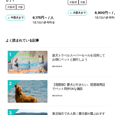
ＯＪＩ
大阪府
大阪
大阪府
大阪
6,900円～ /
大型犬まで
6,175円～ / 人
1名1泊の参考料
中型犬まで
1名1泊の参考料金
よく読まれている記事
楽天トラベルスーパーセールを活用して
お得にペットと旅行しよう
2023.12.04
【琵琶湖】愛犬と行きたい、琵琶湖周辺
でペット同伴OKな施設
2023.07.23
東北地方で大人気！愛犬家が選ぶおすす