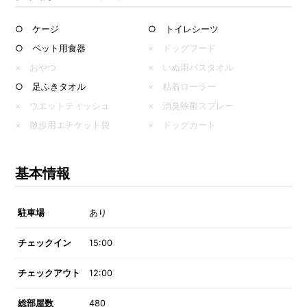
○ ケージ
○ トイレシーツ
○ ペット用食器
× ドッグフード
× おやつ
× いぬ用バスタオル
○ 足ふきタオル
× 粘着ローラー
× ウエットティッシュ
× 消臭除菌スプレー
× 散歩用エチケット袋
× ドッグカート
基本情報
駐車場
あり
チェックイン
15:00
チェックアウト
12:00
総部屋数
480