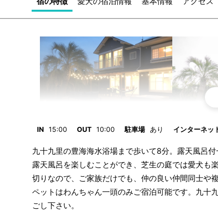
宿の特徴
愛犬の宿泊情報
基本情報
アクセス
IN
15:00
OUT
10:00
駐車場
あり
インターネット/
九十九里の豊海海水浴場まで歩いて8分。露天風呂付
露天風呂を楽しむことができ、芝生の庭では愛犬も楽
切りなので、ご家族だけでも、仲の良い仲間同士や
ペットはわんちゃん一頭のみご宿泊可能です。九十
ごし下さい。