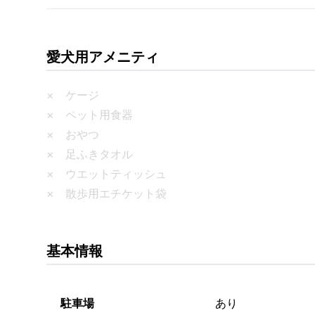
愛犬用アメニティ
× ケージ
× ペット用食器
× おやつ
× 足ふきタオル
× ウエットティッシュ
× 散歩用エチケット袋
基本情報
駐車場
あり