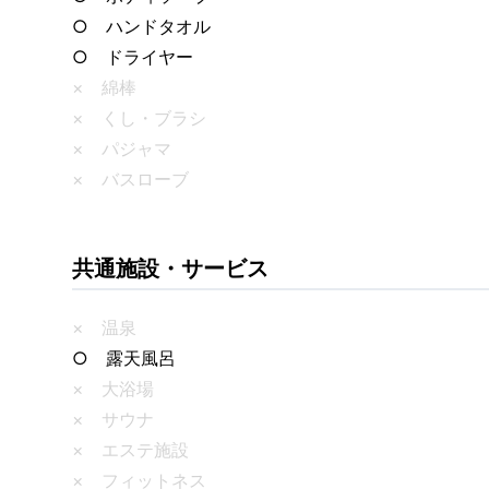
○ ハンドタオル
○ ドライヤー
× 綿棒
× くし・ブラシ
× パジャマ
× バスローブ
共通施設・サービス
× 温泉
○ 露天風呂
× 大浴場
× サウナ
× エステ施設
× フィットネス