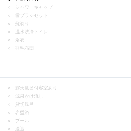
× シャワーキャップ
× 歯ブラシセット
× 髭剃り
× 温水洗浄トイレ
× 浴衣
× 羽毛布団
× 露天風呂付客室あり
× 源泉かけ流し
× 貸切風呂
× 岩盤浴
× プール
× 送迎