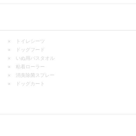
× トイレシーツ
× ドッグフード
× いぬ用バスタオル
× 粘着ローラー
× 消臭除菌スプレー
× ドッグカート