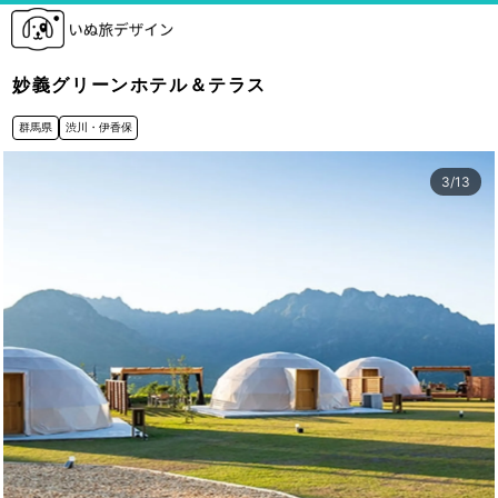
妙義グリーンホテル＆テラス
群馬県
渋川・伊香保
3
/
13