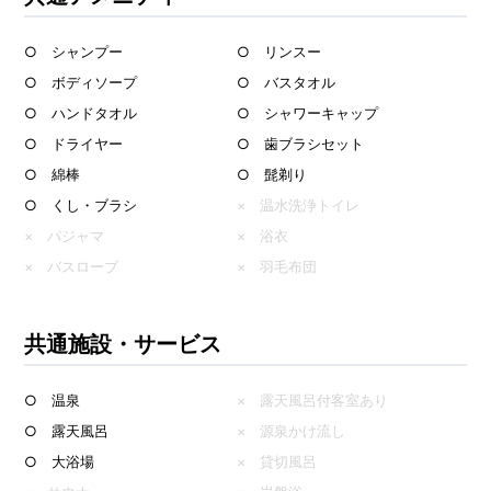
○ シャンプー
○ リンスー
○ ボディソープ
○ バスタオル
○ ハンドタオル
○ シャワーキャップ
○ ドライヤー
○ 歯ブラシセット
○ 綿棒
○ 髭剃り
○ くし・ブラシ
× 温水洗浄トイレ
× パジャマ
× 浴衣
× バスローブ
× 羽毛布団
共通施設・サービス
○ 温泉
× 露天風呂付客室あり
○ 露天風呂
× 源泉かけ流し
○ 大浴場
× 貸切風呂