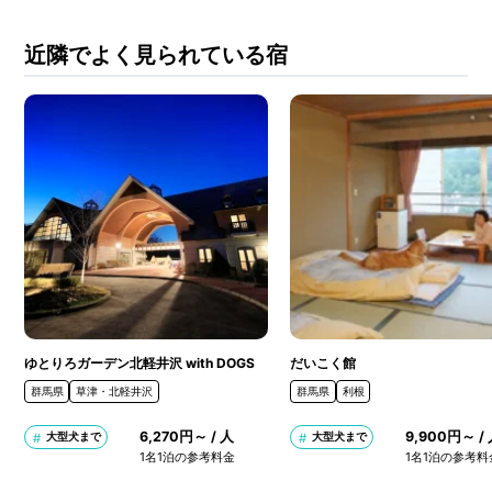
近隣でよく見られている宿
ゆとりろガーデン北軽井沢 with DOGS
だいこく館
群馬県
草津・北軽井沢
群馬県
利根
6,270円～ / 人
9,900円～ /
大型犬まで
大型犬まで
1名1泊の参考料金
1名1泊の参考料