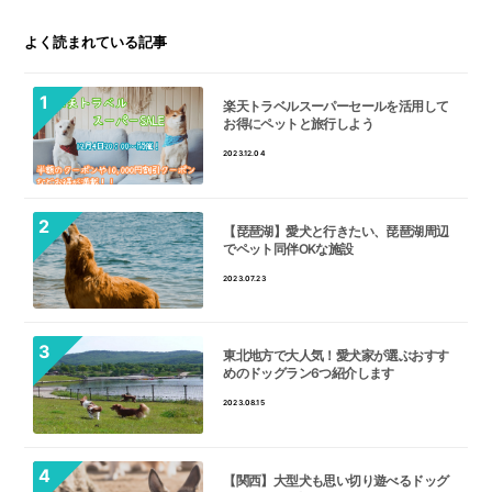
よく読まれている記事
楽天トラベルスーパーセールを活用して
お得にペットと旅行しよう
2023.12.04
【琵琶湖】愛犬と行きたい、琵琶湖周辺
でペット同伴OKな施設
2023.07.23
東北地方で大人気！愛犬家が選ぶおすす
めのドッグラン6つ紹介します
2023.08.15
【関西】大型犬も思い切り遊べるドッグ