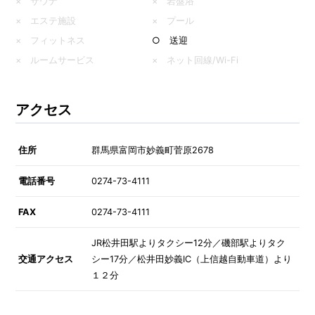
× サウナ
× 岩盤浴
× エステ施設
× プール
× フィットネス
○ 送迎
× ルームサービス
× ネット回線/Wi-Fi
アクセス
住所
群馬県富岡市妙義町菅原2678
電話番号
0274-73-4111
FAX
0274-73-4111
JR松井田駅よりタクシー12分／磯部駅よりタク
交通アクセス
シー17分／松井田妙義IC（上信越自動車道）より
１２分