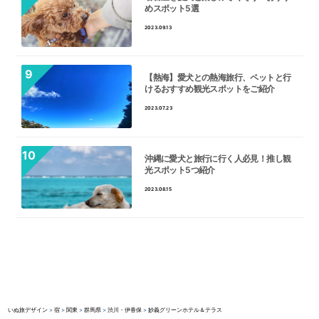
めスポット5選
2023.09.13
【熱海】愛犬との熱海旅行、ペットと行
けるおすすめ観光スポットをご紹介
2023.07.23
沖縄に愛犬と旅行に行く人必見！推し観
光スポット5つ紹介
2023.08.15
いぬ旅デザイン
>
宿
>
関東
>
群馬県
>
渋川・伊香保
>
妙義グリーンホテル＆テラス