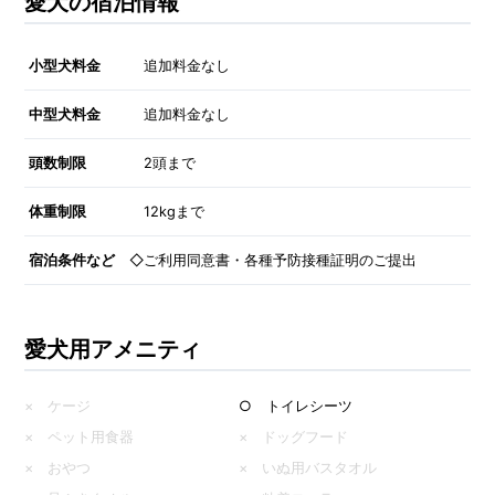
愛犬の宿泊情報
小型犬料金
追加料金なし
中型犬料金
追加料金なし
頭数制限
2頭まで
体重制限
12kgまで
宿泊条件など
◇ご利用同意書・各種予防接種証明のご提出
愛犬用アメニティ
× ケージ
○ トイレシーツ
× ペット用食器
× ドッグフード
× おやつ
× いぬ用バスタオル