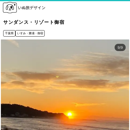
サンダンス・リゾート御宿
千葉県
いすみ・勝浦・御宿
9
/
9