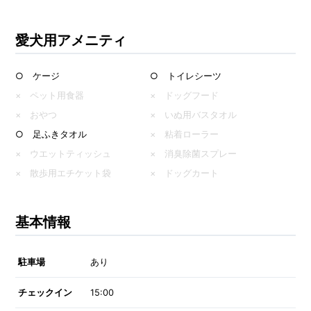
愛犬用アメニティ
○ ケージ
○ トイレシーツ
× ペット用食器
× ドッグフード
× おやつ
× いぬ用バスタオル
○ 足ふきタオル
× 粘着ローラー
× ウエットティッシュ
× 消臭除菌スプレー
× 散歩用エチケット袋
× ドッグカート
基本情報
駐車場
あり
チェックイン
15:00