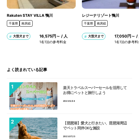
Rakuten STAY VILLA 鴨川
レジーナリゾート鴨川
千葉県
南房総
千葉県
南房総
16,575円～ / 人
17,050円～ /
大型犬まで
大型犬まで
1名1泊の参考料金
1名1泊の参考料
よく読まれている記事
楽天トラベルスーパーセールを活用して
お得にペットと旅行しよう
2023.12.04
【琵琶湖】愛犬と行きたい、琵琶湖周辺
でペット同伴OKな施設
2023.07.23