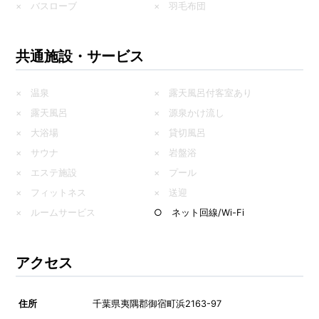
× バスローブ
× 羽毛布団
共通施設・サービス
× 温泉
× 露天風呂付客室あり
× 露天風呂
× 源泉かけ流し
× 大浴場
× 貸切風呂
× サウナ
× 岩盤浴
× エステ施設
× プール
× フィットネス
× 送迎
× ルームサービス
○ ネット回線/Wi-Fi
アクセス
住所
千葉県夷隅郡御宿町浜2163-97