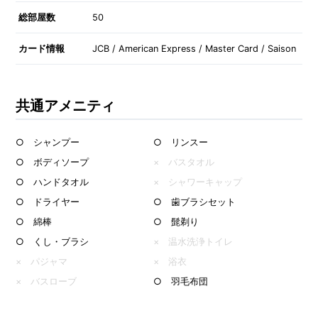
総部屋数
50
カード情報
JCB / American Express / Master Card / Saison
共通アメニティ
○ シャンプー
○ リンスー
○ ボディソープ
× バスタオル
○ ハンドタオル
× シャワーキャップ
○ ドライヤー
○ 歯ブラシセット
○ 綿棒
○ 髭剃り
○ くし・ブラシ
× 温水洗浄トイレ
× パジャマ
× 浴衣
× バスローブ
○ 羽毛布団