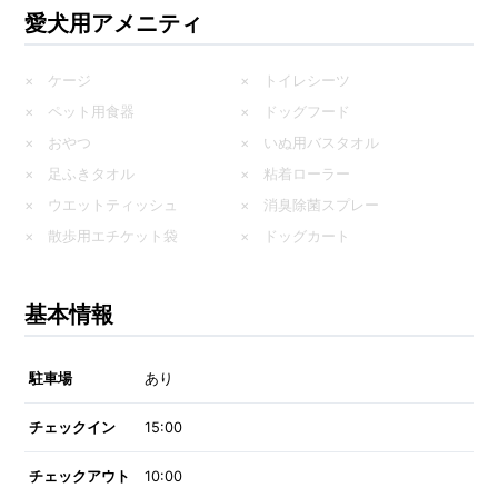
愛犬用アメニティ
× ケージ
× トイレシーツ
× ペット用食器
× ドッグフード
× おやつ
× いぬ用バスタオル
× 足ふきタオル
× 粘着ローラー
× ウエットティッシュ
× 消臭除菌スプレー
× 散歩用エチケット袋
× ドッグカート
基本情報
駐車場
あり
チェックイン
15:00
チェックアウト
10:00