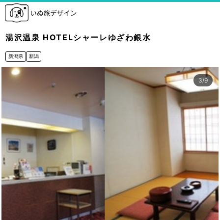
湯沢温泉 HOTELシャーレゆざわ銀水
新潟県
新潟
3
/
9