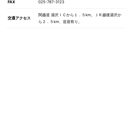
FAX
025-787-3123
関越道 湯沢ＩＣから１．５km。ＪＲ越後湯沢か
交通アクセス
ら２．５km、送迎有り。