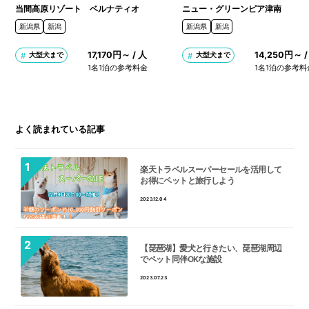
当間高原リゾート ベルナティオ
ニュー・グリーンピア津南
新潟県
新潟
新潟県
新潟
17,170円～ / 人
14,250円～ /
大型犬まで
大型犬まで
1名1泊の参考料金
1名1泊の参考料
よく読まれている記事
楽天トラベルスーパーセールを活用して
お得にペットと旅行しよう
2023.12.04
【琵琶湖】愛犬と行きたい、琵琶湖周辺
でペット同伴OKな施設
2023.07.23