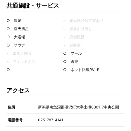
共通施設・サービス
○ 温泉
× 露天風呂付客室あり
○ 露天風呂
× 源泉かけ流し
○ 大浴場
× 貸切風呂
○ サウナ
× 岩盤浴
× エステ施設
○ プール
× フィットネス
○ 送迎
○
○ ネット回線/Wi-Fi
アクセス
住所
新潟県南魚沼郡湯沢町大字土樽6301-7中央公園
電話番号
025-787-4141