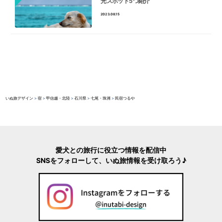
光スポット5つ紹介
2023.08.15
いぬ旅デザイン
>
宿
>
甲信越・北陸
>
石川県
>
七尾・珠洲
>
民宿つるや
愛犬との旅行に役立つ情報を配信中
SNSをフォローして、いぬ旅情報を受け取ろう♪