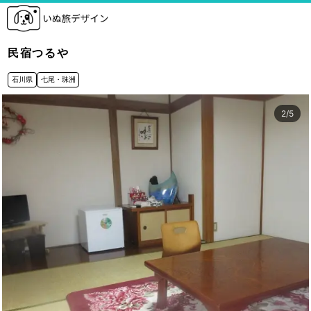
民宿つるや
石川県
七尾・珠洲
3
/
5