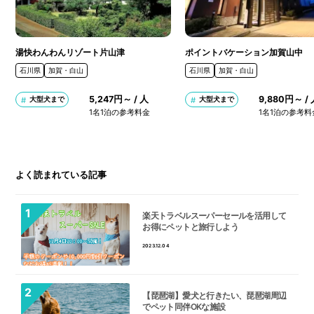
湯快わんわんリゾート片山津
ポイントバケーション加賀山中
石川県
加賀・白山
石川県
加賀・白山
5,247円～ / 人
9,880円～ /
大型犬まで
大型犬まで
1名1泊の参考料金
1名1泊の参考料
よく読まれている記事
楽天トラベルスーパーセールを活用して
お得にペットと旅行しよう
2023.12.04
【琵琶湖】愛犬と行きたい、琵琶湖周辺
でペット同伴OKな施設