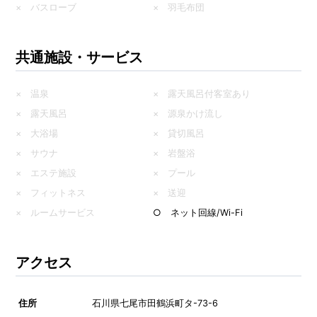
× バスローブ
× 羽毛布団
共通施設・サービス
× 温泉
× 露天風呂付客室あり
× 露天風呂
× 源泉かけ流し
× 大浴場
× 貸切風呂
× サウナ
× 岩盤浴
× エステ施設
× プール
× フィットネス
× 送迎
× ルームサービス
○ ネット回線/Wi-Fi
アクセス
住所
石川県七尾市田鶴浜町タ-73-6