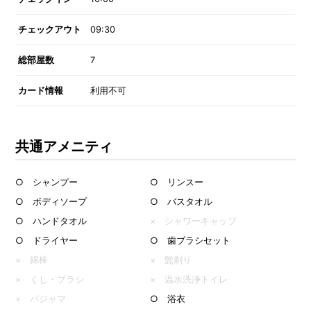
チェックアウト
09:30
総部屋数
7
カード情報
利用不可
共通アメニティ
○ シャンプー
○ リンスー
○ ボディソープ
○ バスタオル
○ ハンドタオル
× シャワーキャップ
○ ドライヤー
○ 歯ブラシセット
× 綿棒
× 髭剃り
× くし・ブラシ
× 温水洗浄トイレ
× パジャマ
○ 浴衣