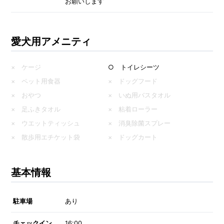
お願いします
愛犬用アメニティ
× ケージ
○ トイレシーツ
× ペット用食器
× ドッグフード
× おやつ
× いぬ用バスタオル
× 足ふきタオル
× 粘着ローラー
× ウエットティッシュ
× 消臭除菌スプレー
× 散歩用エチケット袋
× ドッグカート
基本情報
駐車場
あり
チェックイン
16:00