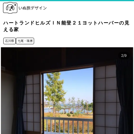
ハートランドヒルズＩＮ能登２１ヨットハーバーの見
える家
石川県
七尾・珠洲
3
/
9