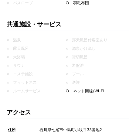
× バスローブ
○ 羽毛布団
共通施設・サービス
× 温泉
× 露天風呂付客室あり
× 露天風呂
× 源泉かけ流し
× 大浴場
× 貸切風呂
× サウナ
× 岩盤浴
× エステ施設
× プール
× フィットネス
× 送迎
× ルームサービス
○ ネット回線/Wi-Fi
アクセス
住所
石川県七尾市中島町小牧ヨ33番地2