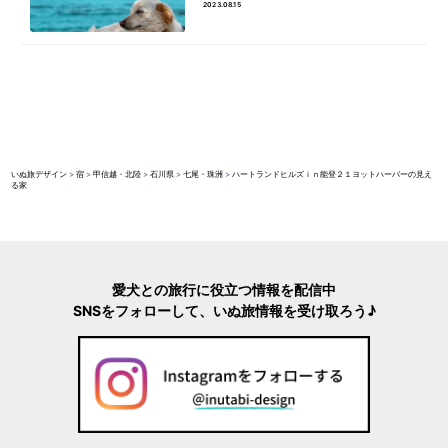
2023.08.15
いぬ旅デザイン
>
宿
>
甲信越・北陸
>
石川県
>
七尾・珠洲
>
ハートランドヒルズｉｎ能登２１ヨットハーバーの見え
る家
愛犬との旅行に役立つ情報を配信中
SNSをフォローして、いぬ旅情報を受け取ろう♪