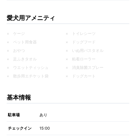
愛犬用アメニティ
× ケージ
× トイレシーツ
× ペット用食器
× ドッグフード
× おやつ
× いぬ用バスタオル
× 足ふきタオル
× 粘着ローラー
× ウエットティッシュ
× 消臭除菌スプレー
× 散歩用エチケット袋
× ドッグカート
基本情報
駐車場
あり
チェックイン
15:00