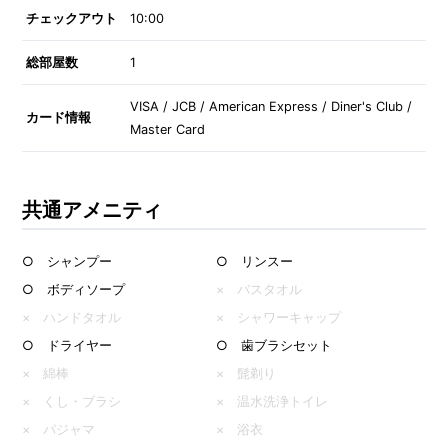
チェックアウト
10:00
総部屋数
1
VISA / JCB / American Express / Diner's Club /
カード情報
Master Card
共通アメニティ
○ シャンプー
○ リンスー
○ ボディソープ
× バスタオル
× ハンドタオル
× シャワーキャップ
○ ドライヤー
○ 歯ブラシセット
× 綿棒
× 髭剃り
× くし・ブラシ
× 温水洗浄トイレ
× パジャマ
× 浴衣