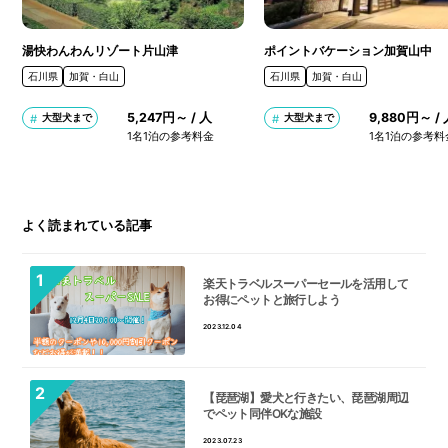
湯快わんわんリゾート片山津
ポイントバケーション加賀山中
石川県
加賀・白山
石川県
加賀・白山
5,247円～ / 人
9,880円～ /
大型犬まで
大型犬まで
1名1泊の参考料金
1名1泊の参考料
よく読まれている記事
楽天トラベルスーパーセールを活用して
お得にペットと旅行しよう
2023.12.04
【琵琶湖】愛犬と行きたい、琵琶湖周辺
でペット同伴OKな施設
2023.07.23