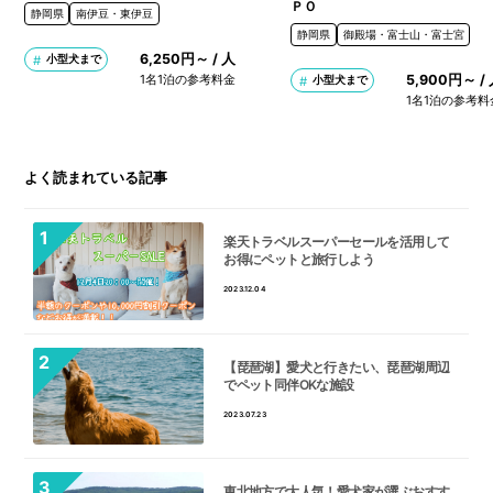
ＰＯ
静岡県
南伊豆・東伊豆
静岡県
御殿場・富士山・富士宮
6,250円～ / 人
小型犬まで
1名1泊の参考料金
5,900円～ /
小型犬まで
1名1泊の参考料
よく読まれている記事
楽天トラベルスーパーセールを活用して
お得にペットと旅行しよう
2023.12.04
【琵琶湖】愛犬と行きたい、琵琶湖周辺
でペット同伴OKな施設
2023.07.23
東北地方で大人気！愛犬家が選ぶおすす