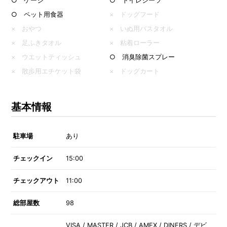
○ ケージ
○ トイレシーツ
○ ペット用食器
× ドッグフード
× おやつ
× いぬ用バスタオル
× 足ふきタオル
× 粘着ローラー
× ウエットティッシュ
○ 消臭除菌スプレー
× 散歩用エチケット袋
× ドッグカート
基本情報
駐車場
あり
チェックイン
15:00
チェックアウト
11:00
総部屋数
98
VISA / MASTER / JCB / AMEX / DINERS / デビ