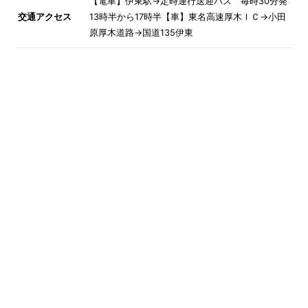
【電車】伊東駅→定時運行送迎バス 毎時30分発
交通アクセス
13時半から17時半【車】東名高速厚木ＩＣ→小田
原厚木道路→国道135伊東