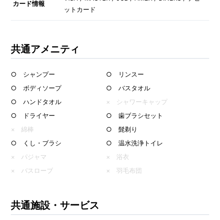
カード情報
ットカード
共通アメニティ
○ シャンプー
○ リンスー
○ ボディソープ
○ バスタオル
○ ハンドタオル
× シャワーキャップ
○ ドライヤー
○ 歯ブラシセット
× 綿棒
○ 髭剃り
○ くし・ブラシ
○ 温水洗浄トイレ
× パジャマ
× 浴衣
× バスローブ
× 羽毛布団
共通施設・サービス