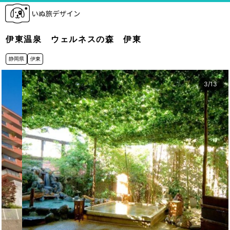
伊東温泉 ウェルネスの森 伊東
静岡県
伊東
3
/
13