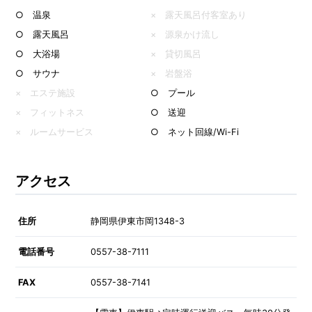
○ 温泉
× 露天風呂付客室あり
○ 露天風呂
× 源泉かけ流し
○ 大浴場
× 貸切風呂
○ サウナ
× 岩盤浴
× エステ施設
○ プール
× フィットネス
○ 送迎
× ルームサービス
○ ネット回線/Wi-Fi
アクセス
住所
静岡県伊東市岡1348-3
電話番号
0557-38-7111
FAX
0557-38-7141