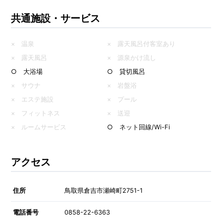
共通施設・サービス
× 温泉
× 露天風呂付客室あり
× 露天風呂
× 源泉かけ流し
○ 大浴場
○ 貸切風呂
× サウナ
× 岩盤浴
× エステ施設
× プール
× フィットネス
× 送迎
× ルームサービス
○ ネット回線/Wi-Fi
アクセス
住所
鳥取県倉吉市瀬崎町2751-1
電話番号
0858-22-6363