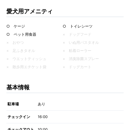
愛犬用アメニティ
○ ケージ
○ トイレシーツ
○ ペット用食器
× ドッグフード
× おやつ
× いぬ用バスタオル
× 足ふきタオル
× 粘着ローラー
× ウエットティッシュ
× 消臭除菌スプレー
× 散歩用エチケット袋
× ドッグカート
基本情報
駐車場
あり
チェックイン
16:00
チェックアウト
10:00