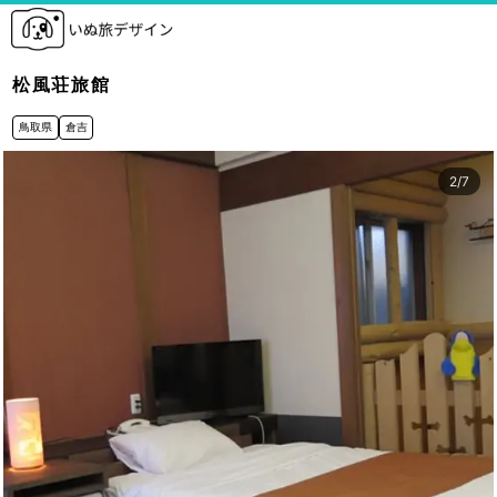
松風荘旅館
鳥取県
倉吉
3
/
7