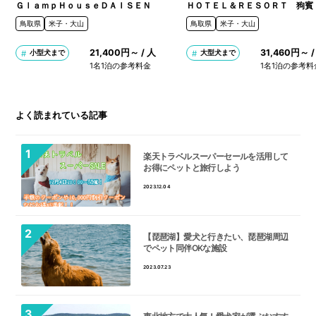
ＧｌａｍｐＨｏｕｓｅＤＡＩＳＥＮ
ＨＯＴＥＬ＆ＲＥＳＯＲＴ 狗賓
鳥取県
米子・大山
鳥取県
米子・大山
21,400円～ / 人
31,460円～ /
小型犬まで
大型犬まで
1名1泊の参考料金
1名1泊の参考料
よく読まれている記事
楽天トラベルスーパーセールを活用して
お得にペットと旅行しよう
2023.12.04
【琵琶湖】愛犬と行きたい、琵琶湖周辺
でペット同伴OKな施設
2023.07.23