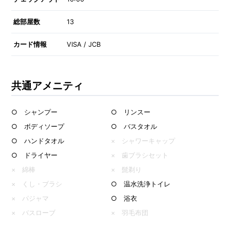
総部屋数
13
カード情報
VISA / JCB
共通アメニティ
○ シャンプー
○ リンスー
○ ボディソープ
○ バスタオル
○ ハンドタオル
× シャワーキャップ
○ ドライヤー
× 歯ブラシセット
× 綿棒
× 髭剃り
× くし・ブラシ
○ 温水洗浄トイレ
× パジャマ
○ 浴衣
× バスローブ
× 羽毛布団