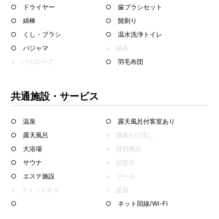
○ ドライヤー
○ 歯ブラシセット
○ 綿棒
○ 髭剃り
○ くし・ブラシ
○ 温水洗浄トイレ
○ パジャマ
× 浴衣
× バスローブ
○ 羽毛布団
共通施設・サービス
○ 温泉
○ 露天風呂付客室あり
○ 露天風呂
× 源泉かけ流し
○ 大浴場
× 貸切風呂
○ サウナ
× 岩盤浴
○ エステ施設
× プール
× フィットネス
× 送迎
○
○ ネット回線/Wi-Fi