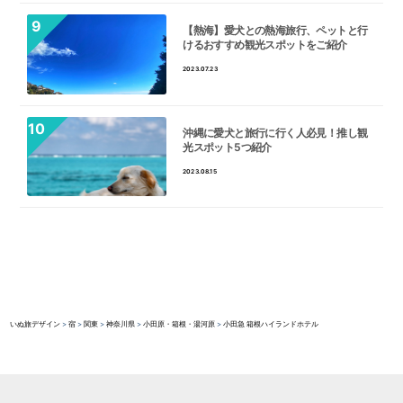
【熱海】愛犬との熱海旅行、ペットと行
けるおすすめ観光スポットをご紹介
2023.07.23
沖縄に愛犬と旅行に行く人必見！推し観
光スポット5つ紹介
2023.08.15
いぬ旅デザイン
>
宿
>
関東
>
神奈川県
>
小田原・箱根・湯河原
>
小田急 箱根ハイランドホテル