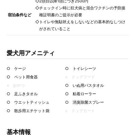
◇2頭目以降1頭につき2500円
◇チェックイン時に狂犬病と混合ワクチンの予防接
宿泊条件など
種証明書のご提示が必要
◇トイレや無駄吠えをしないなどの基本的なしつけ
がされていること
愛犬用アメニティ
○ ケージ
○ トイレシーツ
○ ペット用食器
× ドッグフード
× おやつ
○ いぬ用バスタオル
○ 足ふきタオル
○ 粘着ローラー
○ ウエットティッシュ
○ 消臭除菌スプレー
○ 散歩用エチケット袋
× ドッグカート
基本情報