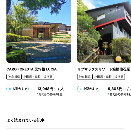
CARO FORESTA 元箱根 LUCIA
リブマックスリゾート箱根仙石原
神奈川県
小田原・箱根・湯河原
神奈川県
小田原・箱根・湯河原
13,948円～ / 人
9,805円～ /
大型犬まで
小型犬まで
1名1泊の参考料金
1名1泊の参考料
よく読まれている記事