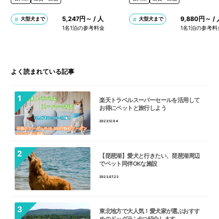
5,247円～ / 人
9,880円～ /
大型犬まで
大型犬まで
1名1泊の参考料金
1名1泊の参考料
よく読まれている記事
楽天トラベルスーパーセールを活用して
お得にペットと旅行しよう
2023.12.04
【琵琶湖】愛犬と行きたい、琵琶湖周辺
でペット同伴OKな施設
2023.07.23
東北地方で大人気！愛犬家が選ぶおすす
めのドッグラン6つ紹介します