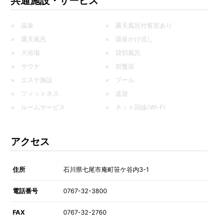
共通施設・サービス
× 温泉
× 露天風呂付客室あり
× 露天風呂
× 源泉かけ流し
× 大浴場
× 貸切風呂
× サウナ
× 岩盤浴
× エステ施設
× プール
× フィットネス
× 送迎
× ルームサービス
× ネット回線/Wi-Fi
アクセス
住所
石川県七尾市庵町笹ケ谷内3-1
電話番号
0767-32-3800
FAX
0767-32-2760