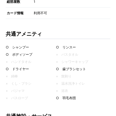
総部屋数
1
カード情報
利用不可
共通アメニティ
○ シャンプー
○ リンスー
○ ボディソープ
× バスタオル
× ハンドタオル
× シャワーキャップ
○ ドライヤー
○ 歯ブラシセット
× 綿棒
× 髭剃り
× くし・ブラシ
× 温水洗浄トイレ
× パジャマ
× 浴衣
× バスローブ
○ 羽毛布団