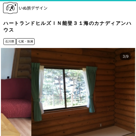
ハートランドヒルズＩＮ能登３１海のカナディアンハ
ウス
石川県
七尾・珠洲
3
/
9