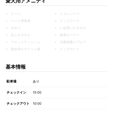
愛犬用アメニティ
× ケージ
× トイレシーツ
× ペット用食器
× ドッグフード
× おやつ
× いぬ用バスタオル
× 足ふきタオル
× 粘着ローラー
× ウエットティッシュ
× 消臭除菌スプレー
× 散歩用エチケット袋
× ドッグカート
基本情報
駐車場
あり
チェックイン
15:00
チェックアウト
10:00