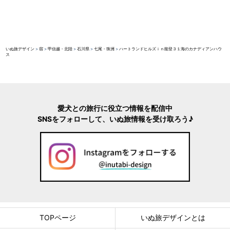
いぬ旅デザイン
>
宿
>
甲信越・北陸
>
石川県
>
七尾・珠洲
>
ハートランドヒルズｉｎ能登３１海のカナディアンハウ
ス
愛犬との旅行に役立つ情報を配信中
SNSをフォローして、いぬ旅情報を受け取ろう♪
TOPページ
いぬ旅デザインとは