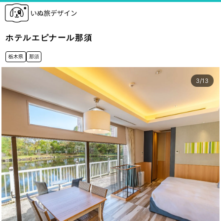
ホテルエピナール那須
栃木県
那須
3
/
13