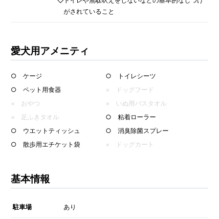
◇トイレや無駄吠えをしないなどの基本的なしつけ
がされていること
愛犬用アメニティ
○ ケージ
○ トイレシーツ
○ ペット用食器
× ドッグフード
× おやつ
× いぬ用バスタオル
× 足ふきタオル
○ 粘着ローラー
○ ウエットティッシュ
○ 消臭除菌スプレー
○ 散歩用エチケット袋
× ドッグカート
基本情報
駐車場
あり