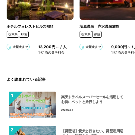
ホテルフォレストヒルズ那須
塩原温泉 赤沢温泉旅館
栃木県
那須
栃木県
那須
13,200円～ / 人
9,000円～ /
大型犬まで
大型犬まで
1名1泊の参考料金
1名1泊の参考料
よく読まれている記事
楽天トラベルスーパーセールを活用して
お得にペットと旅行しよう
2023.12.04
【琵琶湖】愛犬と行きたい、琵琶湖周辺