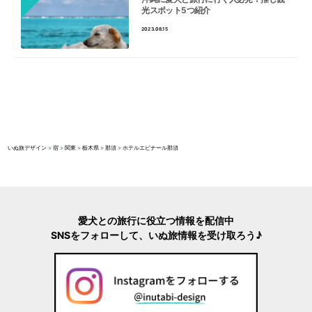
光スポット5つ紹介
2023.08.15
いぬ旅デザイン
>
宿
>
関東
>
栃木県
>
那須
>
ホテルエピナール那須
愛犬との旅行に役立つ情報を配信中
SNSをフォローして、いぬ旅情報を受け取ろう♪