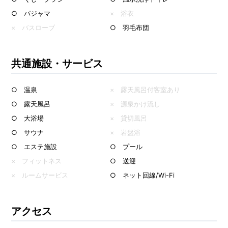
○ パジャマ
× 浴衣
× バスローブ
○ 羽毛布団
共通施設・サービス
○ 温泉
× 露天風呂付客室あり
○ 露天風呂
× 源泉かけ流し
○ 大浴場
× 貸切風呂
○ サウナ
× 岩盤浴
○ エステ施設
○ プール
× フィットネス
○ 送迎
× ルームサービス
○ ネット回線/Wi-Fi
アクセス