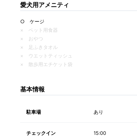
愛犬用アメニティ
○ ケージ
× ペット用食器
× おやつ
× 足ふきタオル
× ウエットティッシュ
× 散歩用エチケット袋
基本情報
駐車場
あり
チェックイン
15:00