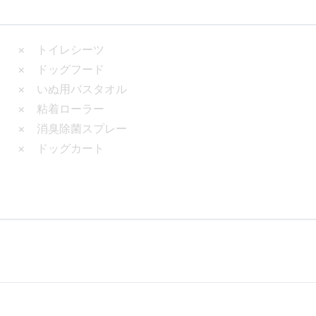
× トイレシーツ
× ドッグフード
× いぬ用バスタオル
× 粘着ローラー
× 消臭除菌スプレー
× ドッグカート