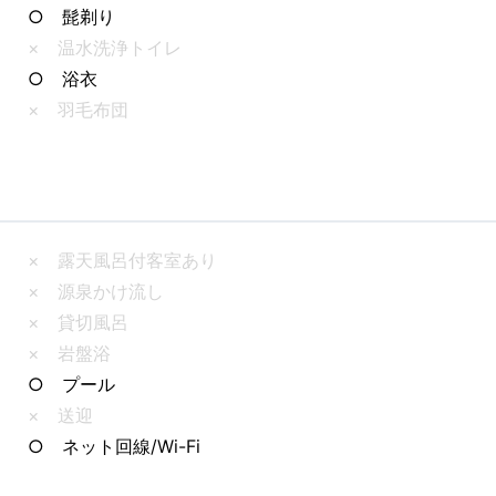
○ 髭剃り
× 温水洗浄トイレ
○ 浴衣
× 羽毛布団
× 露天風呂付客室あり
× 源泉かけ流し
× 貸切風呂
× 岩盤浴
○ プール
× 送迎
○ ネット回線/Wi-Fi