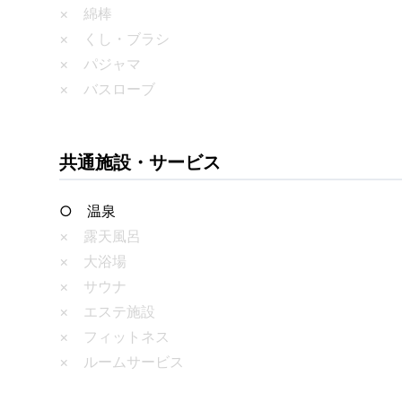
× 綿棒
× くし・ブラシ
× パジャマ
× バスローブ
共通施設・サービス
○ 温泉
× 露天風呂
× 大浴場
× サウナ
× エステ施設
× フィットネス
× ルームサービス