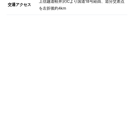
上信越道軽井沢ICより国道18号経由、追分交差点
交通アクセス
を左折後約4km