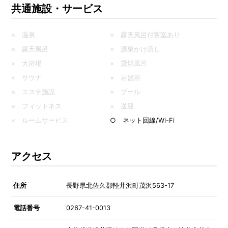
共通施設・サービス
× 温泉
× 露天風呂付客室あり
× 露天風呂
× 源泉かけ流し
× 大浴場
× 貸切風呂
× サウナ
× 岩盤浴
× エステ施設
× プール
× フィットネス
× 送迎
× ルームサービス
○ ネット回線/Wi-Fi
アクセス
住所
長野県北佐久郡軽井沢町茂沢563-17
電話番号
0267-41-0013