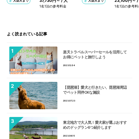
37,730円～ / 人
23,100円～ /
大型犬まで
大型犬まで
1名1泊の参考料金
1名1泊の参考料
よく読まれている記事
楽天トラベルスーパーセールを活用して
お得にペットと旅行しよう
2023.12.04
【琵琶湖】愛犬と行きたい、琵琶湖周辺
でペット同伴OKな施設
2023.07.23
東北地方で大人気！愛犬家が選ぶおすす
めのドッグラン6つ紹介します
2023.08.15