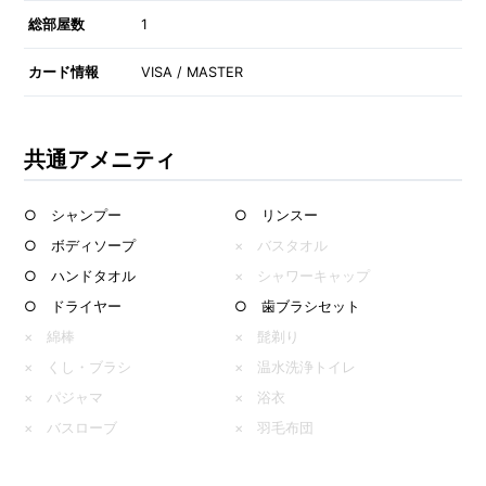
総部屋数
1
カード情報
VISA / MASTER
共通アメニティ
○ シャンプー
○ リンスー
○ ボディソープ
× バスタオル
○ ハンドタオル
× シャワーキャップ
○ ドライヤー
○ 歯ブラシセット
× 綿棒
× 髭剃り
× くし・ブラシ
× 温水洗浄トイレ
× パジャマ
× 浴衣
× バスローブ
× 羽毛布団