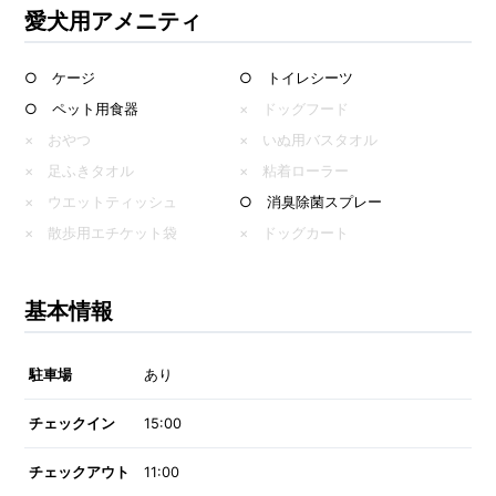
愛犬用アメニティ
○ ケージ
○ トイレシーツ
○ ペット用食器
× ドッグフード
× おやつ
× いぬ用バスタオル
× 足ふきタオル
× 粘着ローラー
× ウエットティッシュ
○ 消臭除菌スプレー
× 散歩用エチケット袋
× ドッグカート
基本情報
駐車場
あり
チェックイン
15:00
チェックアウト
11:00