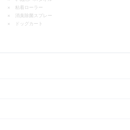
× 粘着ローラー
× 消臭除菌スプレー
× ドッグカート