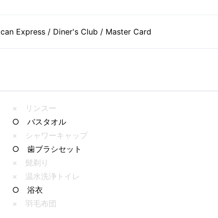
can Express / Diner's Club / Master Card
× リンスー
○ バスタオル
× シャワーキャップ
○ 歯ブラシセット
× 髭剃り
× 温水洗浄トイレ
○ 浴衣
× 羽毛布団