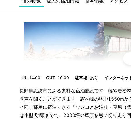
宿の特徴
愛犬の宿泊情報
基本情報
アクセス
IN
14:00
OUT
10:00
駐車場
あり
インターネット/
長野県諏訪市にある素朴な宿泊施設です。樅や唐松
き声を聞くことができます。霧ヶ峰の地中1,550m
と同じ部屋に宿泊できる「ワンコとお泊り・草原（
は小型犬1頭までで、2000坪の草原を思い切り走り