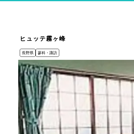
ヒュッテ霧ヶ峰
長野県
蓼科・諏訪