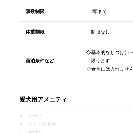
頭数制限
1頭まで
体重制限
制限なし
◇基本的なしつけ(ト
宿泊条件など
限ります
◇食堂には入れませ
愛犬用アメニティ
× ケージ
× ペット用食器
× おやつ