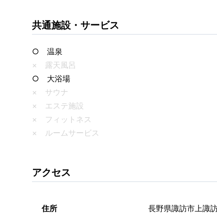
共通施設・サービス
○ 温泉
× 露天風呂
○ 大浴場
× サウナ
× エステ施設
× フィットネス
× ルームサービス
アクセス
住所
長野県諏訪市上諏訪13