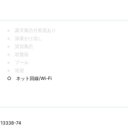
× 露天風呂付客室あり
× 源泉かけ流し
× 貸切風呂
× 岩盤浴
× プール
× 送迎
○ ネット回線/Wi-Fi
338-74