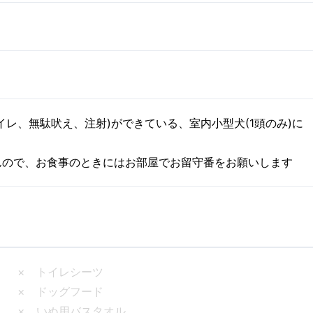
イレ、無駄吠え、注射)ができている、室内小型犬(1頭のみ)に
んので、お食事のときにはお部屋でお留守番をお願いします
× トイレシーツ
× ドッグフード
× いぬ用バスタオル