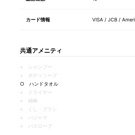
カード情報
VISA / JCB / Ameri
共通アメニティ
× シャンプー
× ボディソープ
○ ハンドタオル
× ドライヤー
× 綿棒
× くし・ブラシ
× パジャマ
× バスローブ