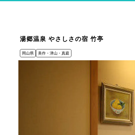
湯郷温泉 やさしさの宿 竹亭
岡山県
美作・津山・真庭