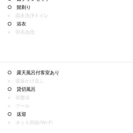
○ 髭剃り
× 温水洗浄トイレ
○ 浴衣
× 羽毛布団
○ 露天風呂付客室あり
× 源泉かけ流し
○ 貸切風呂
× 岩盤浴
× プール
○ 送迎
× ネット回線/Wi-Fi