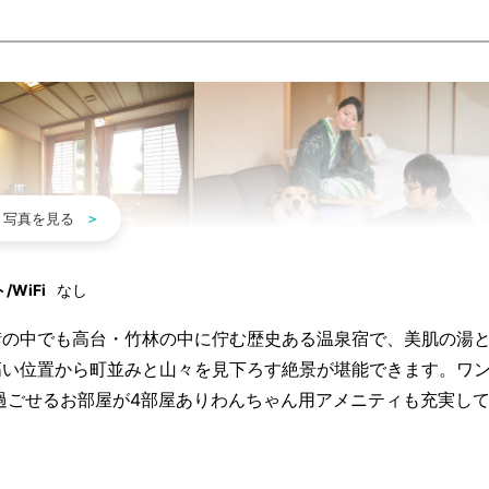
WiFi
なし
街の中でも高台・竹林の中に佇む歴史ある温泉宿で、美肌の湯
高い位置から町並みと山々を見下ろす絶景が堪能できます。ワ
過ごせるお部屋が4部屋ありわんちゃん用アメニティも充実し