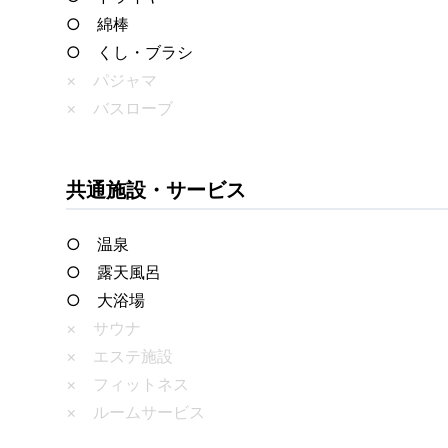
○ 綿棒
○ くし・ブラシ
× パジャマ
× バスローブ
共通施設・サービス
○ 温泉
○ 露天風呂
○ 大浴場
× サウナ
× エステ施設
× フィットネス
× ルームサービス