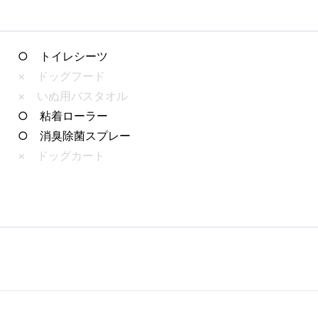
○ トイレシーツ
× ドッグフード
× いぬ用バスタオル
○ 粘着ローラー
○ 消臭除菌スプレー
× ドッグカート