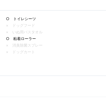
○ トイレシーツ
× ドッグフード
× いぬ用バスタオル
○ 粘着ローラー
× 消臭除菌スプレー
× ドッグカート