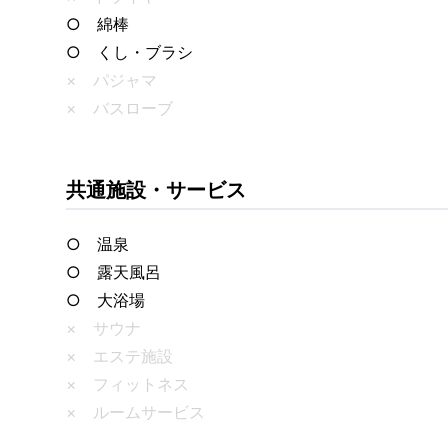
○ 綿棒
○ くし・ブラシ
× パジャマ
× バスローブ
共通施設・サービス
○ 温泉
○ 露天風呂
○ 大浴場
× サウナ
× エステ施設
× フィットネス
× ルームサービス