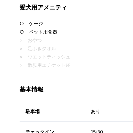
愛犬用アメニティ
○ ケージ
○ ペット用食器
× おやつ
× 足ふきタオル
× ウエットティッシュ
× 散歩用エチケット袋
基本情報
駐車場
あり
チェックイン
15:30