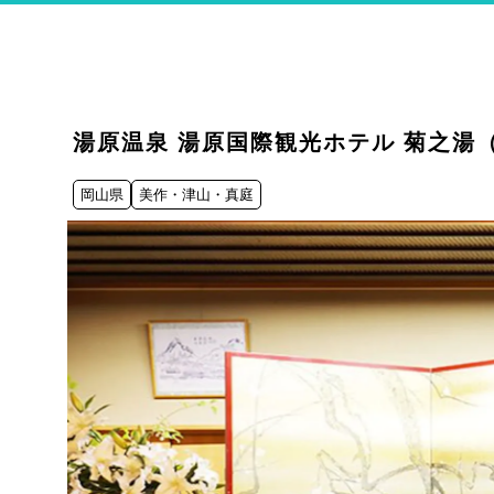
湯原温泉 湯原国際観光ホテル 菊之湯（
岡山県
美作・津山・真庭