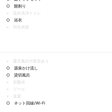
○ 髭剃り
× 温水洗浄トイレ
○ 浴衣
× 羽毛布団
× 露天風呂付客室あり
○ 源泉かけ流し
○ 貸切風呂
× 岩盤浴
× プール
× 送迎
○ ネット回線/Wi-Fi