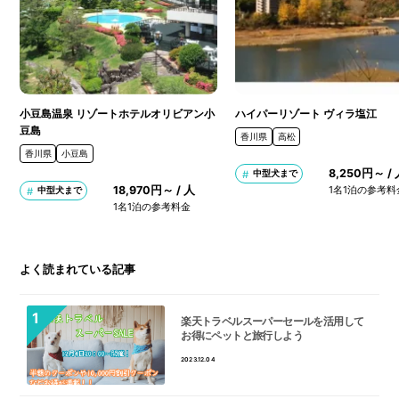
小豆島温泉 リゾートホテルオリビアン小
ハイパーリゾート ヴィラ塩江
豆島
香川県
高松
香川県
小豆島
8,250円～ /
中型犬まで
18,970円～ / 人
1名1泊の参考料
中型犬まで
1名1泊の参考料金
よく読まれている記事
楽天トラベルスーパーセールを活用して
お得にペットと旅行しよう
2023.12.04