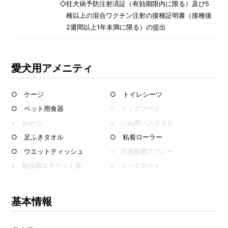
◇狂犬病予防注射済証（有効期限内に限る）及び5
種以上の混合ワクチン注射の接種証明書（接種後
2週間以上1年未満に限る）の提出
愛犬用アメニティ
○ ケージ
○ トイレシーツ
○ ペット用食器
× ドッグフード
× おやつ
× いぬ用バスタオル
○ 足ふきタオル
○ 粘着ローラー
○ ウエットティッシュ
× 消臭除菌スプレー
× 散歩用エチケット袋
× ドッグカート
基本情報