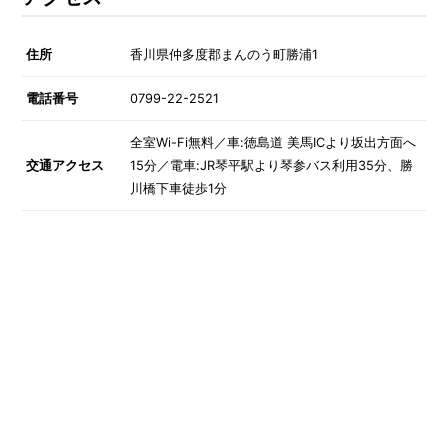
住所
香川県仲多度郡まんのう町勝浦1
電話番号
0799-22-2521
全室Wi-Fi無料／車:徳島道 美馬ICより坂出方面へ
交通アクセス
15分／電車:JR琴平駅より琴参バス利用35分、勝
川橋下車徒歩1分