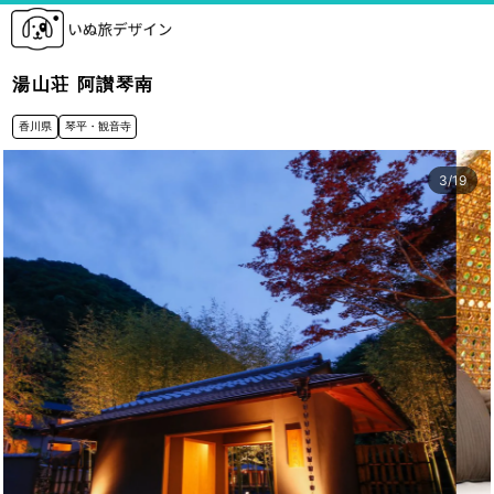
湯山荘 阿讃琴南
香川県
琴平・観音寺
3
/
19