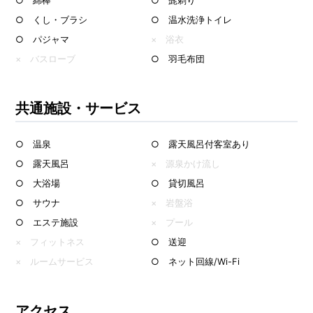
○ 綿棒
○ 髭剃り
○ くし・ブラシ
○ 温水洗浄トイレ
○ パジャマ
× 浴衣
× バスローブ
○ 羽毛布団
共通施設・サービス
○ 温泉
○ 露天風呂付客室あり
○ 露天風呂
× 源泉かけ流し
○ 大浴場
○ 貸切風呂
○ サウナ
× 岩盤浴
○ エステ施設
× プール
× フィットネス
○ 送迎
× ルームサービス
○ ネット回線/Wi-Fi
アクセス