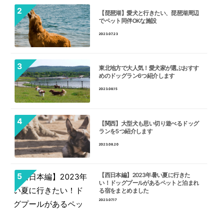
【琵琶湖】愛犬と行きたい、琵琶湖周辺
でペット同伴OKな施設
2023.07.23
東北地方で大人気！愛犬家が選ぶおすす
めのドッグラン6つ紹介します
2023.08.15
【関西】大型犬も思い切り遊べるドッグ
ランを5つ紹介します
2023.08.20
【西日本編】2023年暑い夏に行きた
い！ドッグプールがあるペットと泊まれ
る宿をまとめました
2023.07.17