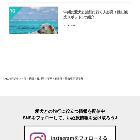
沖縄に愛犬と旅行に行く人必見！推し観
光スポット5つ紹介
2023.08.15
いぬ旅デザイン
>
宿
>
四国
>
香川県
>
琴平・観音寺
>
湯山荘 阿讃琴南
愛犬との旅行に役立つ情報を配信中
SNSをフォローして、いぬ旅情報を受け取ろう♪