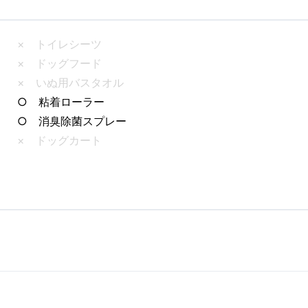
× トイレシーツ
× ドッグフード
× いぬ用バスタオル
○ 粘着ローラー
○ 消臭除菌スプレー
× ドッグカート