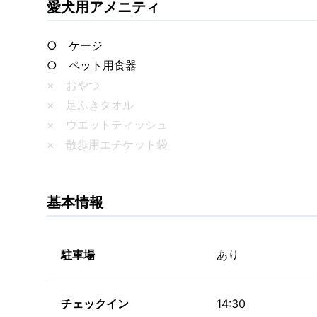
愛犬用アメニティ
○ ケージ
○ ペット用食器
× おやつ
× 足ふきタオル
× ウエットティッシュ
× 散歩用エチケット袋
基本情報
駐車場
あり
チェックイン
14:30