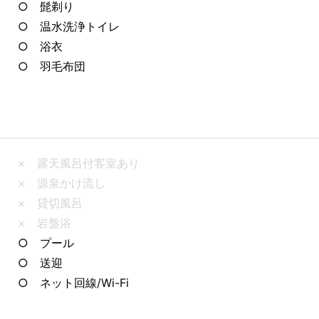
○ 髭剃り
○ 温水洗浄トイレ
○ 浴衣
○ 羽毛布団
× 露天風呂付客室あり
× 源泉かけ流し
× 貸切風呂
× 岩盤浴
○ プール
○ 送迎
○ ネット回線/Wi-Fi