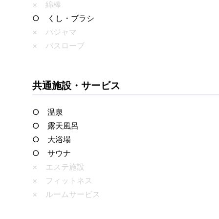
× 綿棒
○ くし・ブラシ
× パジャマ
× バスローブ
共通施設・サービス
○ 温泉
○ 露天風呂
○ 大浴場
○ サウナ
× エステ施設
× フィットネス
× ルームサービス