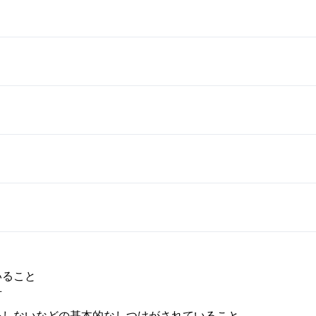
いること
可
をしないなどの基本的なしつけがされていること