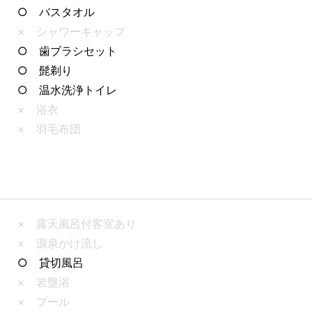
○ バスタオル
× シャワーキャップ
○ 歯ブラシセット
○ 髭剃り
○ 温水洗浄トイレ
× 浴衣
× 羽毛布団
× 露天風呂付客室あり
× 源泉かけ流し
○ 貸切風呂
× 岩盤浴
× プール