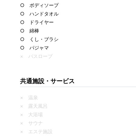
○ ボディソープ
○ ハンドタオル
○ ドライヤー
○ 綿棒
○ くし・ブラシ
○ パジャマ
× バスローブ
共通施設・サービス
× 温泉
× 露天風呂
× 大浴場
× サウナ
× エステ施設